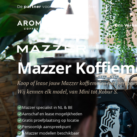
Skip to main content
De
voor koffie in zakelijke sfeer
partner
Ons Verha
OFFICIËLE
DEALER
Mazzer Koffiem
Koop of lease jouw Mazzer koffiemolen met persoonli
Wij kennen elk model, van Mini tot Robur S.
Mazzer specialist in NL & BE
Aanschaf en lease mogelijkheden
Gratis proefplaatsing op locatie
Persoonlijk aanspreekpunt
4 Mazzer modellen beschikbaar