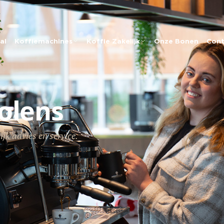
al
Koffiemachines
Koffie Zakelijk
Onze Bonen
Cont
olens
jk advies en service.