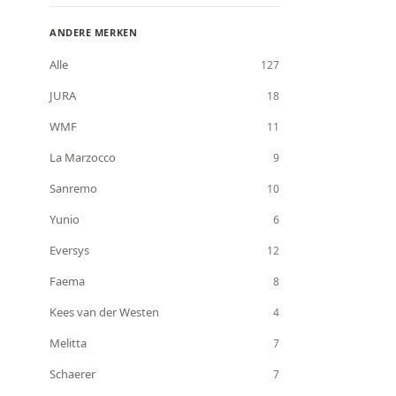
€30 – €60/mnd
0
ANDERE MERKEN
€60 – €100/mnd
0
Alle
127
€100+/mnd
0
JURA
18
WMF
11
La Marzocco
9
Sanremo
10
Yunio
6
Eversys
12
Faema
8
Kees van der Westen
4
Melitta
7
Schaerer
7