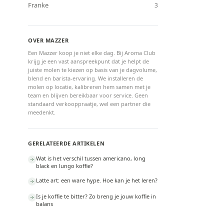
Franke
3
OVER MAZZER
Een Mazzer koop je niet elke dag. Bij Aroma Club
krijg je een vast aanspreekpunt dat je helpt de
juiste molen te kiezen op basis van je dagvolume,
blend en barista-ervaring. We installeren de
molen op locatie, kalibreren hem samen met je
team en blijven bereikbaar voor service. Geen
standaard verkooppraatje, wel een partner die
meedenkt.
GERELATEERDE ARTIKELEN
Wat is het verschil tussen americano, long
black en lungo koffie?
Latte art: een ware hype. Hoe kan je het leren?
Is je koffie te bitter? Zo breng je jouw koffie in
balans