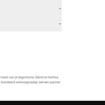
p basis van je dagvolume, blend en barista-
n standaard verkooppraatje, wel een partner