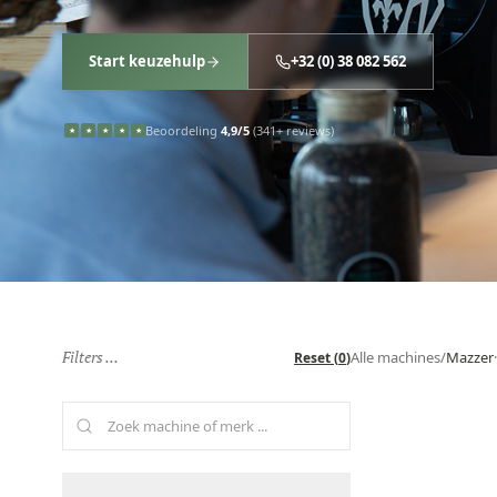
Start keuzehulp
+32 (0) 38 082 562
Beoordeling
4,9/5
(341+ reviews)
★
★
★
★
★
Filters ...
Alle machines
/
Mazzer
·
Reset
(
0
)