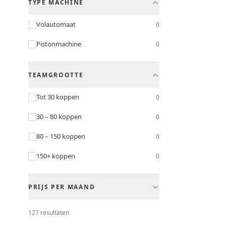
TYPE MACHINE
Volautomaat
0
Pistonmachine
0
TEAMGROOTTE
Tot 30 koppen
0
30 – 80 koppen
0
80 – 150 koppen
0
150+ koppen
0
PRIJS PER MAAND
Tot €30/mnd
0
127
resultaten