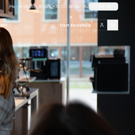
Ma - Vr 08:00 - 18:00
+32 (0) 38 082 562
🇧🇪
BE-NL
act
Start Keuzehulp