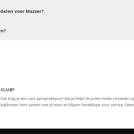
rdelen voor Mazzer?
en?
 CLUB?
Club krijg je een vast aanspreekpunt dat je helpt de juiste molen te kiezen o
e, kalibreren hem samen met je team en blijven bereikbaar voor service. Gee