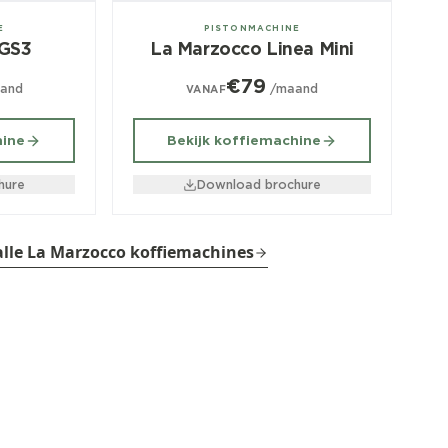
1 groeps
E
PISTONMACHINE
 GS3
La Marzocco Linea Mini
€79
and
/maand
VANAF
hine
Bekijk koffiemachine
hure
Download brochure
alle La Marzocco koffiemachines