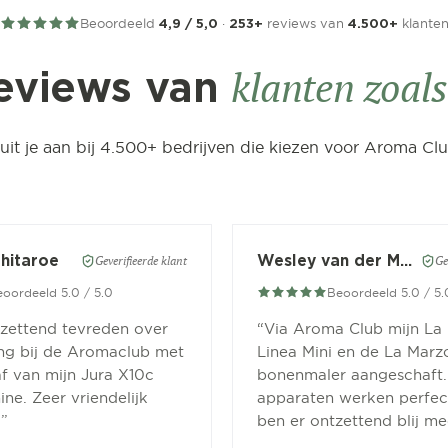
Beoordeeld
·
reviews van
klante
4,9 / 5,0
253+
4.500+
klanten zoals 
eviews van
luit je aan bij 4.500+ bedrijven die kiezen voor Aroma Clu
Chitaroe
Wesley van der Meer
Geverifieerde klant
Ge
oordeeld 5.0 / 5.0
Beoordeeld 5.0 / 5.
tzettend tevreden over
“
Via Aroma Club mijn La
ing bij de Aromaclub met
Linea Mini en de La Marz
f van mijn Jura X10c
bonenmaler aangeschaft.
ne. Zeer vriendelijk
apparaten werken perfect
.
”
ben er ontzettend blij me