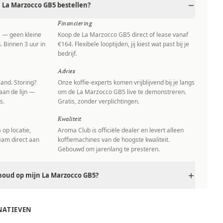
La Marzocco GB5 bestellen?
Financiering
s — geen kleine
Koop de La Marzocco GB5 direct of lease vanaf
. Binnen 3 uur in
€164. Flexibele looptijden, jij kiest wat past bij je
bedrijf.
Advies
and. Storing?
Onze koffie-experts komen vrijblijvend bij je langs
aan de lijn —
om de La Marzocco GB5 live te demonstreren.
s.
Gratis, zonder verplichtingen.
Kwaliteit
op locatie,
Aroma Club is officiële dealer en levert alleen
team direct aan
koffiemachines van de hoogste kwaliteit.
Gebouwd om jarenlang te presteren.
houd op mijn La Marzocco GB5?
NATIEVEN