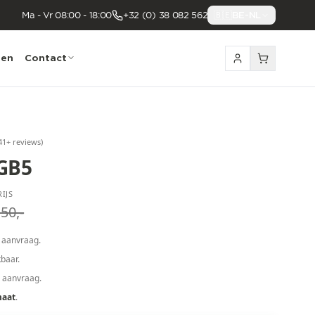
Ma - Vr 08:00 - 18:00
+32 (0) 38 082 562
🇧🇪
BE-NL
nen
Contact
41
+ reviews
)
GB5
IJS
50,-
 aanvraag.
baar.
p aanvraag.
maat
.