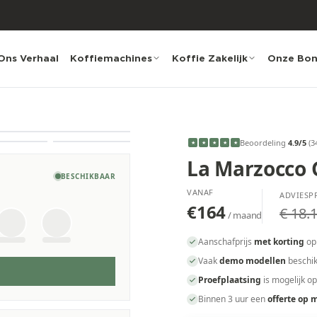
Ons Verhaal
Koffiemachines
Koffie Zakelijk
Onze Bo
Beoordeling
4.9
/5
(
3
★
★
★
★
★
La Marzocco 
BESCHIKBAAR
VANAF
ADVIESPR
€164
€ 18.1
/ maand
Aanschafprijs
met korting
op
Vaak
demo modellen
beschik
Proefplaatsing
is mogelijk o
Binnen 3 uur een
offerte op 