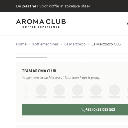
Skip to main content
De
voor koffie in zakelijke sfeer
partner
Home
Koffiemachines
La Marzocco
La Marzocco GB5
VANAF
€164
/maand
TEAM AROMA CLUB
Vragen over de La Marzocco? Ons team helpt je graag.
+32 (0) 38 082 562