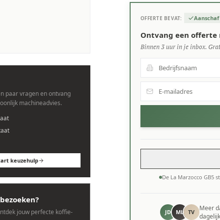
Aanschaf
OFFERTE BEVAT:
machines.
Ontvang een offerte 
Binnen 3 uur in je inbox. Grat
n paar vragen en ontvang
soonlijk machineadvies.
aat
taat
tart keuzehulp
De La Marzocco GB5 s
bezoeken?
Meer 
ontdek jouw perfecte koffie-
JD
ML
TV
dagelij