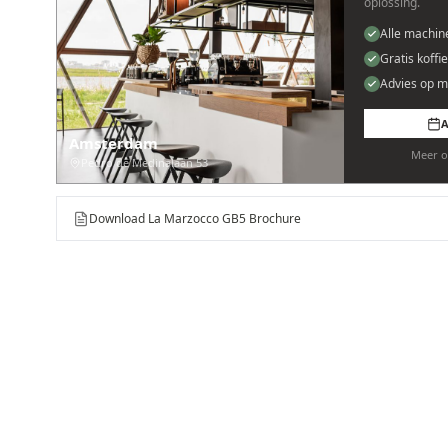
oplossing.
Alle machin
Gratis koffi
Advies op m
A
Amsterdam
Meer o
Pedro de Medinalaan 53
Download La Marzocco GB5 Brochure