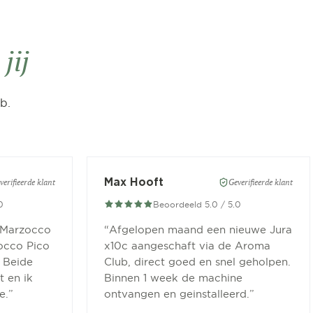
n
jij
b.
Max Hooft
verifieerde klant
Geverifieerde klant
0
Beoordeeld 5.0 / 5.0
 Marzocco
“
Afgelopen maand een nieuwe Jura
occo Pico
x10c aangeschaft via de Aroma
 Beide
Club, direct goed en snel geholpen.
 en ik
Binnen 1 week de machine
e.
”
ontvangen en geinstalleerd.
”