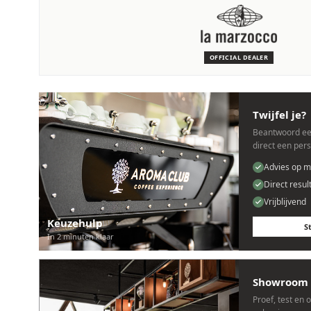
SERVICE & ONDERHOUD
Wij staan voor je klaar
Deskundige monteurs die verstand hebben van La Marzocco 
OFFICIAL DEALER
Persoonlijk, snel en zonder gedoe.
Twijfel je?
Beantwoord ee
direct een per
Advies op m
Direct resul
Vrijblijvend
Keuzehulp
S
In 2 minuten klaar
Showroom 
Proef, test en 