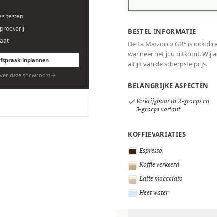
es testen
eproeverij
BESTEL INFORMATIE
aat
De La Marzocco GB5 is ook dire
wanneer het jou uitkomt. Wij ad
fspraak inplannen
altijd van de scherpste prijs.
ver deze showroom
BELANGRIJKE ASPECTEN
Verkrijgbaar in 2-groeps en
3-groeps variant
KOFFIEVARIATIES
Espresso
Koffie verkeerd
Latte macchiato
Heet water