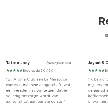
R
S
Tattoo Joey
Jayant.S 
Geverifieerde klant
Beoordeeld 5.0 / 5.0
Be
“
Bij Aroma Club een La Marzocca
“
Ik ben on
espresso machine aangeschaft, wat
mijn ervar
een verademing om te zien dat je
de aanscha
volledig ontzorgd wordt van
koffiemachi
aanschaf tot aan barista cursus.
”
ontvangen