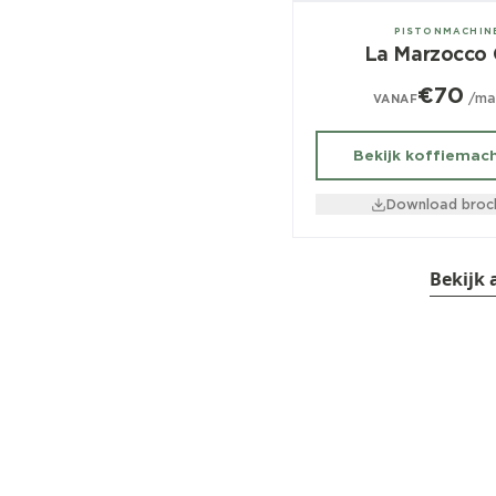
1 groeps
PISTONMACHIN
La Marzocco
€70
/ma
VANAF
Bekijk koffiemac
Download broc
Bekijk 