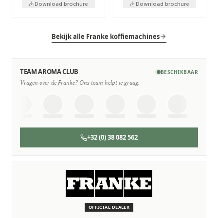
Download brochure
Download brochure
Bekijk alle Franke koffiemachines
TEAM AROMA CLUB
BESCHIKBAAR
Vragen over de Franke? Ons team helpt je graag.
+32 (0) 38 082 562
SERVICE & ONDERHOUD
Wij staan voor je klaar
Deskundige monteurs die verstand hebben van Franke
machines.
OFFICIAL DEALER
Persoonlijk, snel en zonder gedoe.