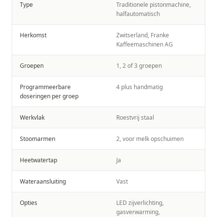
Type
Traditionele pistonmachine,
halfautomatisch
Herkomst
Zwitserland, Franke
Kaffeemaschinen AG
Groepen
1, 2 of 3 groepen
Programmeerbare
4 plus handmatig
doseringen per groep
Werkvlak
Roestvrij staal
Stoomarmen
2, voor melk opschuimen
Heetwatertap
Ja
Wateraansluiting
Vast
Opties
LED zijverlichting,
gasverwarming,