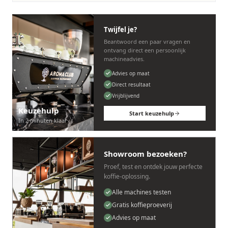
Twijfel je?
Beantwoord een paar vragen en
ontvang direct een persoonlijk
machineadvies.
Advies op maat
Direct resultaat
Vrijblijvend
Keuzehulp
Start keuzehulp
In 2 minuten klaar
Showroom bezoeken?
Proef, test en ontdek jouw perfecte
koffie-oplossing.
Alle machines testen
Gratis koffieproeverij
Advies op maat