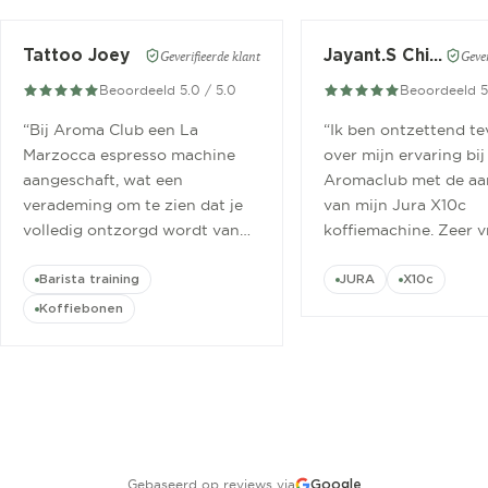
Tattoo Joey
Jayant.S Chitaroe
Geverifieerde klant
Gever
Beoordeeld 5.0 / 5.0
Beoordeeld 5
“
Bij Aroma Club een La
“
Ik ben ontzettend t
Marzocca espresso machine
over mijn ervaring bij
aangeschaft, wat een
Aromaclub met de aa
verademing om te zien dat je
van mijn Jura X10c
volledig ontzorgd wordt van
koffiemachine. Zeer v
aanschaf tot aan barista
ontvangen.
”
cursus.
”
Barista training
JURA
X10c
Koffiebonen
Gebaseerd op reviews via
Google