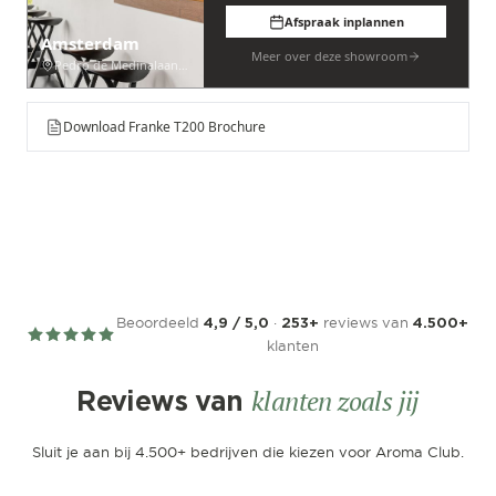
Afspraak inplannen
Amsterdam
Meer over deze showroom
Pedro de Medinalaan 53
Download Franke T200 Brochure
Beoordeeld
·
reviews van
4,9 / 5,0
253+
4.500+
klanten
klanten zoals jij
Reviews van
Sluit je aan bij 4.500+ bedrijven die kiezen voor Aroma Club.