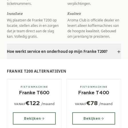
ticketnummers.
verplichtingen.
Installatie
Kwaliteit
Wij plaatsen de Franke T200 op
Aroma Club is officiële dealer en
locatie, stellen alles in en zorgen
levert alleen koffiemachines van
dat je team direct aan de slag
de hoogste kwaliteit. Gebouwd
kan. Volledig gratis.
om jarenlang te presteren.
Hoe werkt service en onderhoud op mijn Franke T200?
FRANKE T200 ALTERNATIEVEN
2, 3, 4 groeps
2, 3, 4 groeps
PISTONMACHINE
PISTONMACHINE
Franke T600
Franke T400
€122
€78
/maand
/maand
VANAF
VANAF
Bekijken
Bekijken