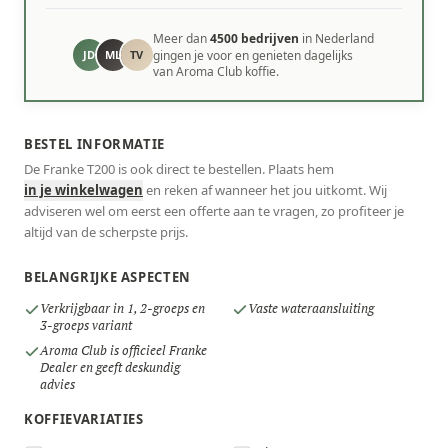
Meer dan
4500 bedrijven
in Nederland
JD
ML
TV
gingen je voor en genieten dagelijks
van Aroma Club koffie.
BESTEL INFORMATIE
De Franke T200 is ook direct te bestellen. Plaats hem
in je winkelwagen
en reken af wanneer het jou uitkomt. Wij
adviseren wel om eerst een offerte aan te vragen, zo profiteer je
altijd van de scherpste prijs.
BELANGRIJKE ASPECTEN
Verkrijgbaar in 1, 2-groeps en
Vaste wateraansluiting
3-groeps variant
Aroma Club is officieel Franke
Dealer en geeft deskundig
advies
KOFFIEVARIATIES