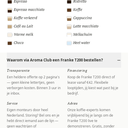
Espresso
Ristretto
Espresso macchiato
Koffie
Koffie verkeerd
Cappuccino
Café au Lait
Latte macchiato
Warme melk
Melkschuim
Choco
Heet water
Waarom via Aroma Club een Franke T200 bestellen?
Transparantie
Financiering
Een heldere offerte op 2 pagina's
Koop de Franke T200 direct of
— geen kleine lettertjes, geen
lease vanaf €42. Flexibele
verborgen kosten. Binnen 3 uur in
looptijden, jij kiest wat past bij je
je inbox.
bedrijf.
Service
Advies
Eigen monteurs door heel
Onze koffie-experts komen
Nederland. Storing? Bel ons en je
vrijblijvend bij je langs om de
hebt direct iemand aan de lijn —
Franke T200 live te
geen wachtrijen of
demonstreren. Gratis, zonder