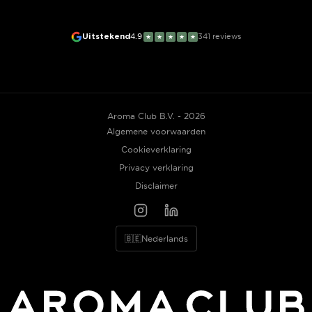
Uitstekend
4.9
341
reviews
★
★
★
★
★
Aroma Club B.V. - 2026
Algemene voorwaarden
Cookieverklaring
Privacy verklaring
Disclaimer
🇧🇪
Nederlands