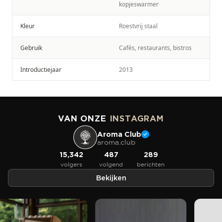
kopjeswarmer
Kleur
Roestvrij staal
Gebruik
Cafés, restaurants, bistros
Introductiejaar
2013
VAN ONZE
INSTAGRAM
Aroma Club
aroma.club
15,342
487
289
volgers
volgend
berichten
Bekijken