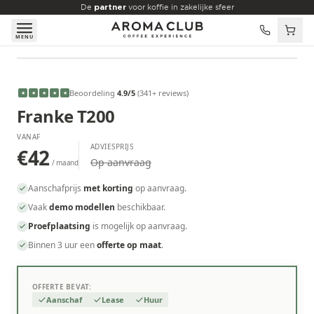
Skip to main content
De
partner
voor koffie in zakelijke sfeer
MENU
VANAF
€42
/maand
Beoordeling
4.9
/5
(
341
+ reviews
)
★
★
★
★
★
Franke T200
VANAF
ADVIESPRIJS
€42
Op aanvraag
/ maand
Aanschafprijs
met korting
op aanvraag.
Vaak
demo modellen
beschikbaar.
Proefplaatsing
is mogelijk op aanvraag.
Binnen 3 uur een
offerte op maat
.
OFFERTE BEVAT:
Aanschaf
Lease
Huur