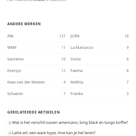
ANDERE MERKEN
Alle
JURA
127
18
WMF
La Marzocco
11
9
Sanremo
Yunio
10
6
Eversys
Faema
12
8
Kees van der Westen
Melitta
4
7
Schaerer
Franke
7
3
GERELATEERDE ARTIKELEN
Wat is het verschil tussen americano, long black en lungo koffie?
Latte art: een ware hype. Hoe kan je het leren?