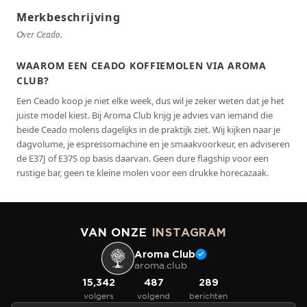
Merkbeschrijving
Over Ceado.
WAAROM EEN CEADO KOFFIEMOLEN VIA AROMA
CLUB?
Een Ceado koop je niet elke week, dus wil je zeker weten dat je het
juiste model kiest. Bij Aroma Club krijg je advies van iemand die
beide Ceado molens dagelijks in de praktijk ziet. Wij kijken naar je
dagvolume, je espressomachine en je smaakvoorkeur, en adviseren
de E37J of E37S op basis daarvan. Geen dure flagship voor een
rustige bar, geen te kleine molen voor een drukke horecazaak.
VAN ONZE
INSTAGRAM
Aroma Club
aroma.club
15,342
487
289
volgers
volgend
berichten