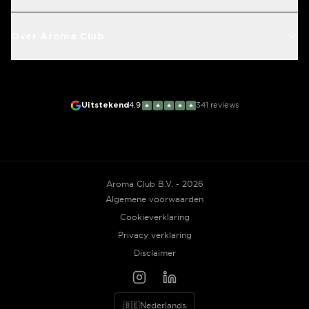
Over Aroma Club
Uitstekend
4.9
341
reviews
★
★
★
★
★
Aroma Club B.V. - 2026
Algemene voorwaarden
Cookieverklaring
Privacy verklaring
Disclaimer
🇧🇪
Nederlands