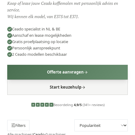
Koop of lease jouw Ceado koffiemolen met persoonlijk advies en
service.
Wij kennen elk model, van E37S tot E37J.
Ceado specialist in NL & BE
Aanschaf en lease mogelijkheden
Gratis proefplaatsing op locatie
Persoonlijk aanspreekpunt
2 Ceado modellen beschikbaar
Offerte aanvragen
Start keuzehulp
Beoordeling
4,9/5
(341+ reviews)
★
★
★
★
★
Filters
Alle machines
/
Ceado
·
0
machines