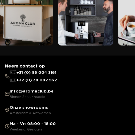
Neem contact op
🇳🇱
+31 (0) 85 004 3161
🇧🇪
+32 (0) 38 082 562
info@aromaclub.be
Binnen 24 uur reactie
Onze showrooms
Amsterdam & Antwerpen
Ma - Vr: 08:00 - 18:00
Weekend: Gesloten