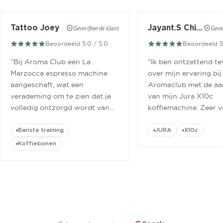
Tattoo Joey
Jayant.S Chitaroe
Geverifieerde klant
Gever
Beoordeeld 5.0 / 5.0
Beoordeeld 5
“
Bij Aroma Club een La
“
Ik ben ontzettend t
Marzocca espresso machine
over mijn ervaring bij
aangeschaft, wat een
Aromaclub met de aa
verademing om te zien dat je
van mijn Jura X10c
volledig ontzorgd wordt van
koffiemachine. Zeer v
aanschaf tot aan barista
ontvangen.
”
cursus.
”
Barista training
JURA
X10c
Koffiebonen