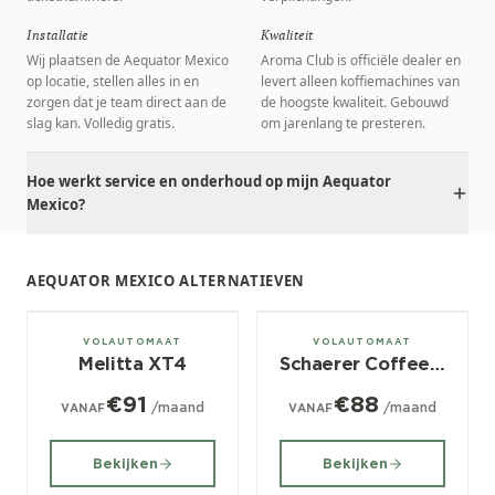
Installatie
Kwaliteit
Wij plaatsen de Aequator Mexico
Aroma Club is officiële dealer en
op locatie, stellen alles in en
levert alleen koffiemachines van
zorgen dat je team direct aan de
de hoogste kwaliteit. Gebouwd
slag kan. Volledig gratis.
om jarenlang te presteren.
Hoe werkt service en onderhoud op mijn Aequator
Mexico?
AEQUATOR MEXICO ALTERNATIEVEN
± 100/dag
± 120/dag
VOLAUTOMAAT
VOLAUTOMAAT
Melitta XT4
Schaerer Coffee Vito
€91
€88
/maand
/maand
VANAF
VANAF
Bekijken
Bekijken