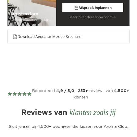
Afspraak inplannen
Amsterdam
Meer over deze showroom
Pedro de Medinalaan 53
Download Aequator Mexico Brochure
Beoordeeld
·
reviews van
4,9 / 5,0
253+
4.500+
klanten
klanten zoals jij
Reviews van
Sluit je aan bij 4.500+ bedrijven die kiezen voor Aroma Club.