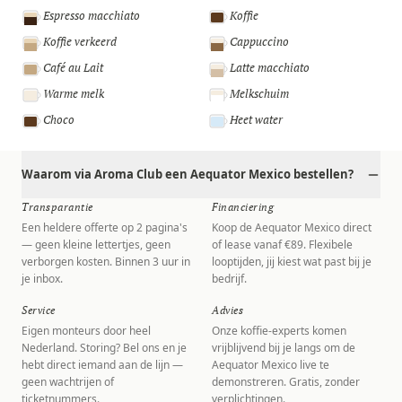
Espresso macchiato
Koffie
Koffie verkeerd
Cappuccino
Café au Lait
Latte macchiato
Warme melk
Melkschuim
Choco
Heet water
Waarom via Aroma Club een Aequator Mexico bestellen?
Transparantie
Financiering
Een heldere offerte op 2 pagina's
Koop de Aequator Mexico direct
— geen kleine lettertjes, geen
of lease vanaf €89. Flexibele
verborgen kosten. Binnen 3 uur in
looptijden, jij kiest wat past bij je
je inbox.
bedrijf.
Service
Advies
Eigen monteurs door heel
Onze koffie-experts komen
Nederland. Storing? Bel ons en je
vrijblijvend bij je langs om de
hebt direct iemand aan de lijn —
Aequator Mexico live te
geen wachtrijen of
demonstreren. Gratis, zonder
ticketnummers.
verplichtingen.