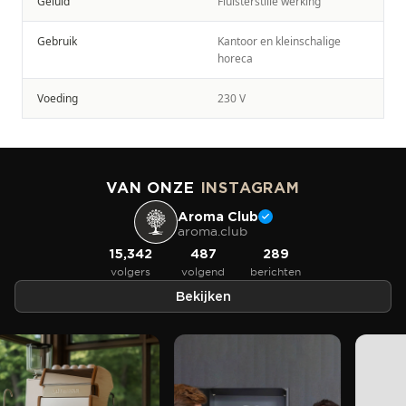
Geluid
Fluisterstille werking
Gebruik
Kantoor en kleinschalige
horeca
Voeding
230 V
VAN ONZE
INSTAGRAM
Aroma Club
aroma.club
15,342
487
289
volgers
volgend
berichten
Bekijken