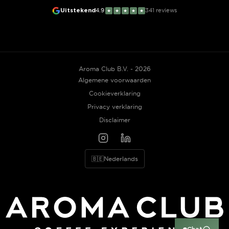
Uitstekend
4.9
341
reviews
★
★
★
★
★
Aroma Club B.V. - 2026
Algemene voorwaarden
Cookieverklaring
Privacy verklaring
Disclaimer
🇧🇪
Nederlands