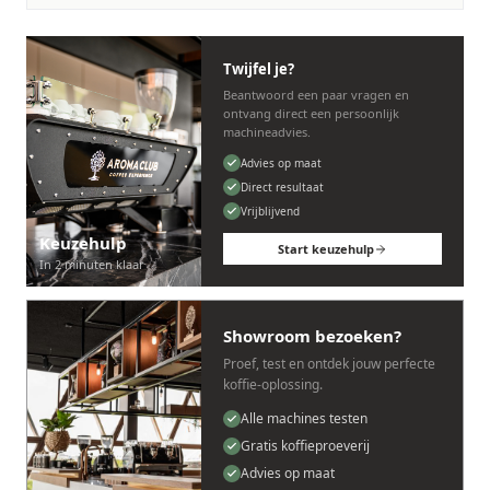
Twijfel je?
Beantwoord een paar vragen en
ontvang direct een persoonlijk
machineadvies.
Advies op maat
Direct resultaat
Vrijblijvend
Keuzehulp
Start keuzehulp
In 2 minuten klaar
Showroom bezoeken?
Proef, test en ontdek jouw perfecte
koffie-oplossing.
Alle machines testen
Gratis koffieproeverij
Advies op maat