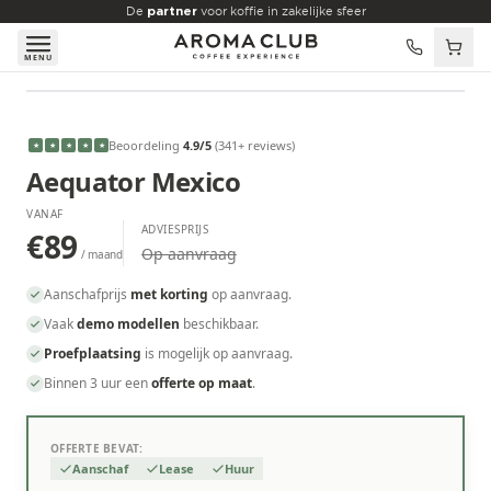
Skip to main content
De
partner
voor koffie in zakelijke sfeer
MENU
VANAF
€89
/maand
Beoordeling
4.9
/5
(
341
+ reviews
)
★
★
★
★
★
Aequator Mexico
VANAF
ADVIESPRIJS
€89
Op aanvraag
/ maand
Aanschafprijs
met korting
op aanvraag.
Vaak
demo modellen
beschikbaar.
Proefplaatsing
is mogelijk op aanvraag.
Binnen 3 uur een
offerte op maat
.
OFFERTE BEVAT:
Aanschaf
Lease
Huur