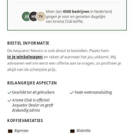
Meer dan
4500 bedrijven
in Nederland
JD
ML
TV
gingen je voor en genieten dagelijks
van Aroma Club koffie.
BESTEL INFORMATIE
De Aequator Mexico is ook direct te bestellen. Plaats hem
in je winkelwagen
en reken af wanneer het jou uitkomt. Wij
adviseren wel om eerst een offerte aan te vragen, zo profiteer je
altijd van de scherpste prijs.
BELANGRIJKE ASPECTEN
Geschikt tot 40 gebruikers
Vaste wateraansluiting
Aroma Club is officieel
Aequator Dealer en geeft
deskundig advies
KOFFIEVARIATIES
Espresso
Ristretto