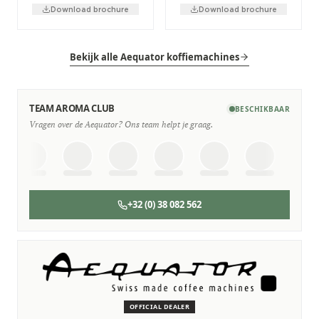
Download brochure
Download brochure
Bekijk alle Aequator koffiemachines
TEAM AROMA CLUB
BESCHIKBAAR
Vragen over de Aequator? Ons team helpt je graag.
+32 (0) 38 082 562
SERVICE & ONDERHOUD
Wij staan voor je klaar
Deskundige monteurs die verstand hebben van Aequator
machines.
OFFICIAL DEALER
Persoonlijk, snel en zonder gedoe.