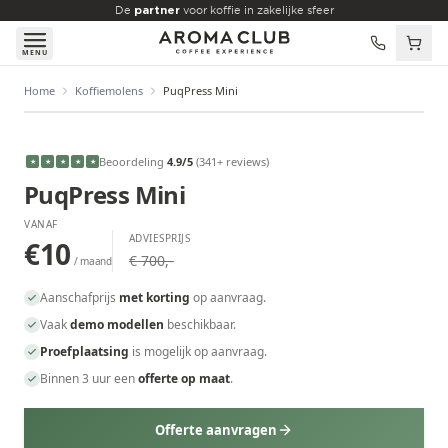
Skip to main content
De
partner
voor koffie in zakelijke sfeer
MENU
Home
Koffiemolens
PuqPress Mini
VANAF
€10
/maand
Beoordeling
4.9
/5
(
341
+ reviews
)
★
★
★
★
★
PuqPress Mini
VANAF
ADVIESPRIJS
€10
€ 700,-
/ maand
Aanschafprijs
met korting
op aanvraag.
Vaak
demo modellen
beschikbaar.
Proefplaatsing
is mogelijk op aanvraag.
Binnen 3 uur een
offerte op maat
.
Offerte aanvragen