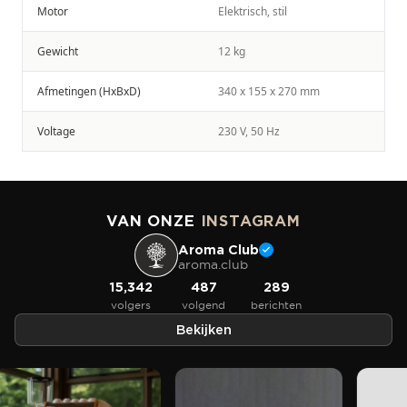
Motor
Elektrisch, stil
Gewicht
12 kg
Afmetingen (HxBxD)
340 x 155 x 270 mm
Voltage
230 V, 50 Hz
VAN ONZE
INSTAGRAM
Aroma Club
aroma.club
15,342
487
289
volgers
volgend
berichten
Bekijken