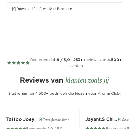
Download PuqPress Mini Brochure
Beoordeeld
·
reviews van
4,9 / 5,0
253+
4.500+
klanten
klanten zoals jij
Reviews van
Sluit je aan bij 4.500+ bedrijven die kiezen voor Aroma Club.
Tattoo Joey
Jayant.S Chitaroe
Geverifieerde klant
Gever
Beoordeeld 5.0 / 5.0
Beoordeeld 5