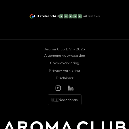
Uitstekend
4.9
341
reviews
★
★
★
★
★
Aroma Club B.V. - 2026
Algemene voorwaarden
Cookieverklaring
Privacy verklaring
Disclaimer
🇧🇪
Nederlands