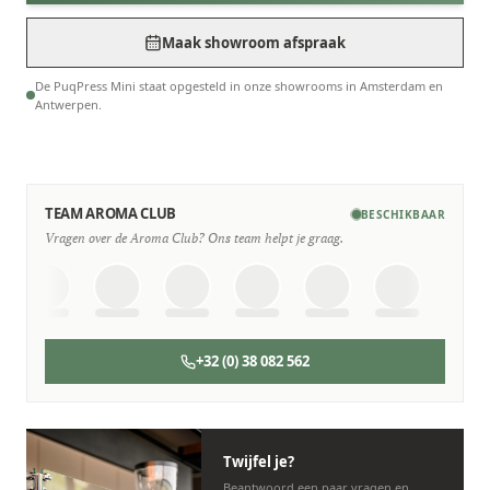
Maak showroom afspraak
De PuqPress Mini staat opgesteld in onze showrooms in Amsterdam en
Antwerpen.
TEAM AROMA CLUB
BESCHIKBAAR
Vragen over de Aroma Club? Ons team helpt je graag.
SERVICE & ONDERHOUD
Wij staan voor je klaar
Deskundige monteurs die verstand hebben van Aroma Club
machines.
+32 (0) 38 082 562
Persoonlijk, snel en zonder gedoe.
Twijfel je?
Beantwoord een paar vragen en