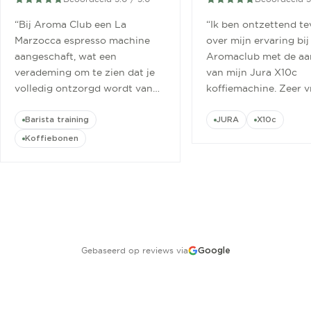
“
Bij Aroma Club een La
“
Ik ben ontzettend t
Marzocca espresso machine
over mijn ervaring bij
aangeschaft, wat een
Aromaclub met de aa
verademing om te zien dat je
van mijn Jura X10c
volledig ontzorgd wordt van
koffiemachine. Zeer v
aanschaf tot aan barista
ontvangen.
”
cursus.
”
Barista training
JURA
X10c
Koffiebonen
Gebaseerd op reviews via
Google