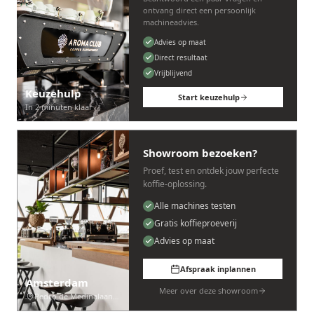
ontvang direct een persoonlijk
machineadvies.
Advies op maat
Direct resultaat
Vrijblijvend
Keuzehulp
Start keuzehulp
In 2 minuten klaar
Showroom bezoeken?
Proef, test en ontdek jouw perfecte
koffie-oplossing.
Alle machines testen
Gratis koffieproeverij
Advies op maat
Afspraak inplannen
Amsterdam
Meer over deze showroom
Pedro de Medinalaan 53