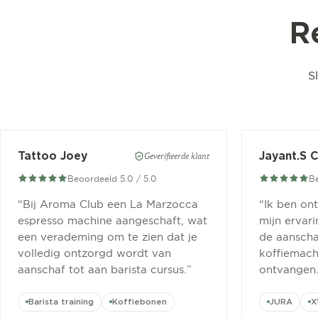
R
S
Tattoo Joey
Jayant.S 
Geverifieerde klant
Beoordeeld 5.0 / 5.0
Be
“
Bij Aroma Club een La Marzocca
“
Ik ben on
espresso machine aangeschaft, wat
mijn ervar
een verademing om te zien dat je
de aanscha
volledig ontzorgd wordt van
koffiemachi
aanschaf tot aan barista cursus.
”
ontvangen
Barista training
Koffiebonen
JURA
X