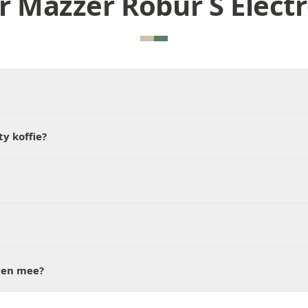
r Mazzer Robur S Electr
ty koffie?
ven mee?