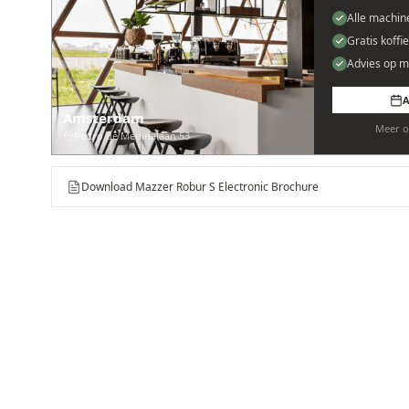
Alle machin
Gratis koffi
Advies op m
A
Amsterdam
Meer o
Pedro de Medinalaan 53
Download Mazzer Robur S Electronic Brochure