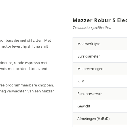
Mazzer Robur S Elec
Technische specificaties.
r bars die niet stil zitten. Met
Maalwerk type
otor levert hij shift na shift
Burr diameter
mineuze, ronde espresso met
blends met ochtend tot avond
Motorvermogen
RPM
 twee programmeerbare knoppen.
je mag verwachten van een Mazzer
Bonenreservoir
Gewicht
Afmetingen (HxBxD)