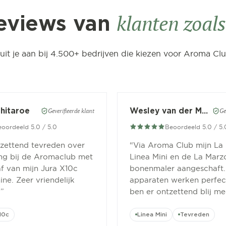
klanten zoals 
eviews van
luit je aan bij 4.500+ bedrijven die kiezen voor Aroma Clu
Chitaroe
Wesley van der Meer
Geverifieerde klant
Ge
oordeeld 5.0 / 5.0
Beoordeeld 5.0 / 5.
tzettend tevreden over
“
Via Aroma Club mijn La
ing bij de Aromaclub met
Linea Mini en de La Marz
f van mijn Jura X10c
bonenmaler aangeschaft.
ne. Zeer vriendelijk
apparaten werken perfect
.
”
ben er ontzettend blij me
10c
Linea Mini
Tevreden