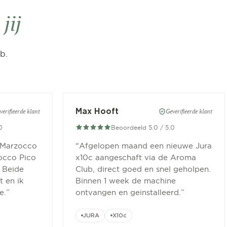
jij
b.
Max Hooft
verifieerde klant
Geverifieerde klant
0
Beoordeeld 5.0 / 5.0
 Marzocco
“
Afgelopen maand een nieuwe Jura
occo Pico
x10c aangeschaft via de Aroma
 Beide
Club, direct goed en snel geholpen.
 en ik
Binnen 1 week de machine
e.
”
ontvangen en geinstalleerd.
”
JURA
X10c