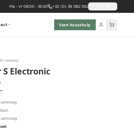
Ma - Vr 08:00 - 18:00
+32 (0) 38 082 562
🇧🇪
BE-NL
act
Start Keuzehulp
41
+ reviews
)
S Electronic
S
,-
 aanvraag.
baar.
p aanvraag.
maat
.