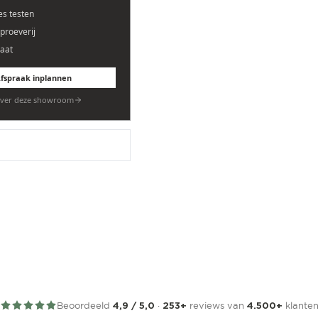
es testen
eproeverij
aat
fspraak inplannen
ver deze showroom
Beoordeeld
·
reviews van
klante
4,9 / 5,0
253+
4.500+