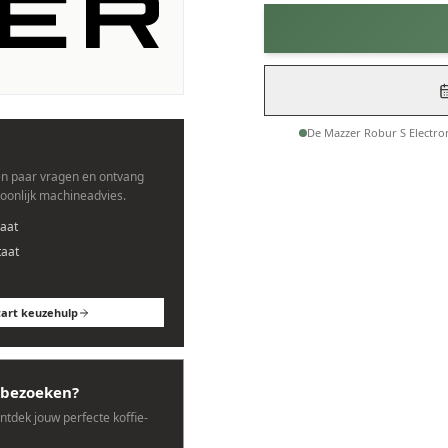
nes.
De Mazzer Robur S Electro
n paar vragen en ontvang
soonlijk machineadvies.
aat
taat
tart keuzehulp
bezoeken?
ontdek jouw perfecte koffie-