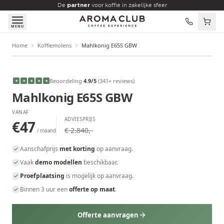
Skip to main content
De
partner
voor koffie in zakelijke sfeer
MENU
Home
Koffiemolens
Mahlkonig E65S GBW
VANAF
€47
/maand
Beoordeling
4.9
/5
(
341
+ reviews
)
★
★
★
★
★
Mahlkonig E65S GBW
VANAF
ADVIESPRIJS
€47
€ 2.840,-
/ maand
Aanschafprijs
met korting
op aanvraag.
Vaak
demo modellen
beschikbaar.
Proefplaatsing
is mogelijk op aanvraag.
Binnen 3 uur een
offerte op maat
.
Offerte aanvragen