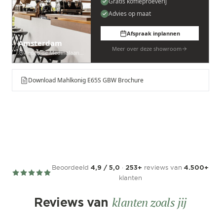
Gratis koffieproeverij
Advies op maat
Afspraak inplannen
Amsterdam
Meer over deze showroom
Pedro de Medinalaan 53
Download Mahlkonig E65S GBW Brochure
Beoordeeld
·
reviews van
4,9 / 5,0
253+
4.500+
klanten
klanten zoals jij
Reviews van