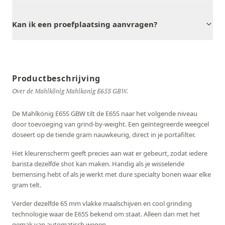
Kan ik een proefplaatsing aanvragen?
Productbeschrijving
Over de Mahlkönig Mahlkonig E65S GBW.
De Mahlkönig E65S GBW tilt de E65S naar het volgende niveau
door toevoeging van grind-by-weight. Een geïntegreerde weegcel
doseert op de tiende gram nauwkeurig, direct in je portafilter.
Het kleurenscherm geeft precies aan wat er gebeurt, zodat iedere
barista dezelfde shot kan maken. Handig als je wisselende
bemensing hebt of als je werkt met dure specialty bonen waar elke
gram telt.
Verder dezelfde 65 mm vlakke maalschijven en cool grinding
technologie waar de E65S bekend om staat. Alleen dan met het
gemak van automatisch wegen.