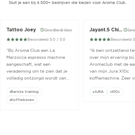
Sluit je aan bij 4.500+ bedrijven die kiezen voor Aroma Club.
Tattoo Joey
Jayant.S Chitaroe
Geverifieerde klant
Gever
Beoordeeld 5.0 / 5.0
Beoordeeld 5
“
Bij Aroma Club een La
“
Ik ben ontzettend t
Marzocca espresso machine
over mijn ervaring bij
aangeschaft, wat een
Aromaclub met de aa
verademing om te zien dat je
van mijn Jura X10c
volledig ontzorgd wordt van
koffiemachine. Zeer v
aanschaf tot aan barista
ontvangen.
”
cursus.
”
Barista training
JURA
X10c
Koffiebonen