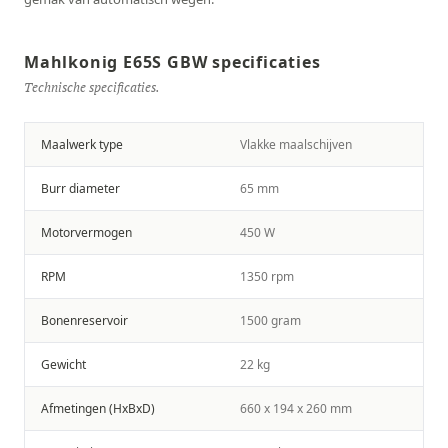
Mahlkonig E65S GBW specificaties
Technische specificaties.
Maalwerk type
Vlakke maalschijven
Burr diameter
65 mm
Motorvermogen
450 W
RPM
1350 rpm
Bonenreservoir
1500 gram
Gewicht
22 kg
Afmetingen (HxBxD)
660 x 194 x 260 mm