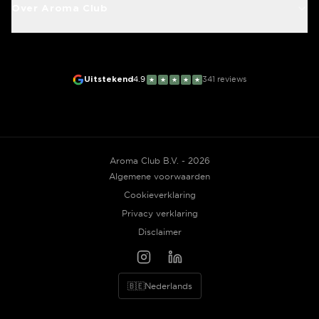
Over Aroma Club
Uitstekend
4.9
341
reviews
★
★
★
★
★
Aroma Club B.V. - 2026
Algemene voorwaarden
Cookieverklaring
Privacy verklaring
Disclaimer
🇧🇪
Nederlands