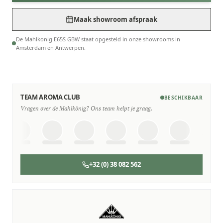
Maak showroom afspraak
De Mahlkonig E65S GBW staat opgesteld in onze showrooms in
Amsterdam en Antwerpen.
TEAM AROMA CLUB
BESCHIKBAAR
Vragen over de Mahlkönig? Ons team helpt je graag.
+32 (0) 38 082 562
SERVICE & ONDERHOUD
Wij staan voor je klaar
Deskundige monteurs die verstand hebben van Mahlkönig