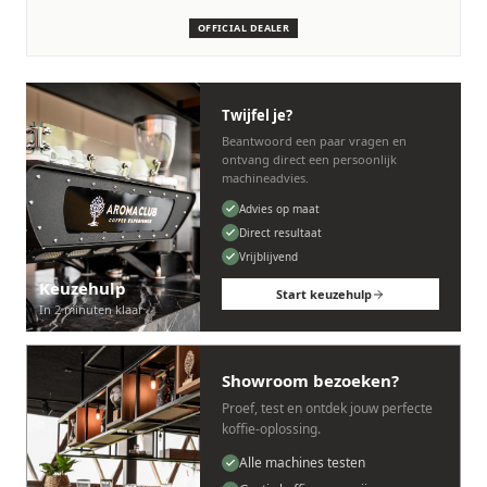
machines.
OFFICIAL DEALER
Persoonlijk, snel en zonder gedoe.
Twijfel je?
Beantwoord een paar vragen en
ontvang direct een persoonlijk
machineadvies.
Advies op maat
Direct resultaat
Vrijblijvend
Keuzehulp
Start keuzehulp
In 2 minuten klaar
Showroom bezoeken?
Proef, test en ontdek jouw perfecte
koffie-oplossing.
Alle machines testen