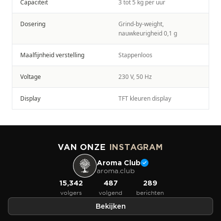
Capaciteit
3 tot 5 kg per uur
Dosering
Grind-by-weight,
nauwkeurigheid 0,1 g
Maalfijnheid verstelling
Stappenloos
Voltage
230 V, 50 Hz
Display
TFT kleuren display
VAN ONZE
INSTAGRAM
Aroma Club
aroma.club
15,342
487
289
volgers
volgend
berichten
Bekijken