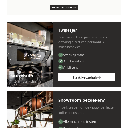
machines.
OFFICIAL DEALER
Persoonlijk, snel en zonder gedoe.
Twijfel je?
Beantwoord een paar vragen en
ontvang direct een persoonlijk
machineadvies.
Advies op maat
Direct resultaat
Vrijblijvend
Keuzehulp
Start keuzehulp
In 2 minuten klaar
Showroom bezoeken?
Proef, test en ontdek jouw perfecte
koffie-oplossing.
Alle machines testen