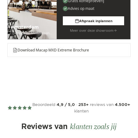
Gratis koffieproeverij
Advies op maat
Afspraak inplannen
Amsterdam
Meer over deze showroom
Pedro de Medinalaan 53
Download Macap MXD Extreme Brochure
Beoordeeld
·
reviews van
4,9 / 5,0
253+
4.500+
klanten
klanten zoals jij
Reviews van