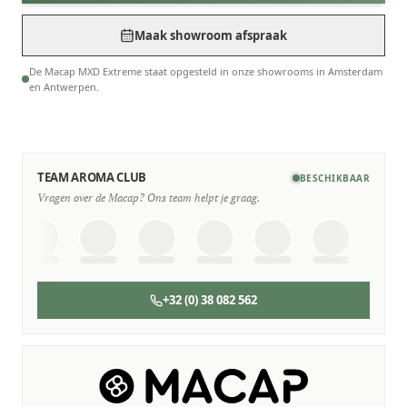
Maak showroom afspraak
De Macap MXD Extreme staat opgesteld in onze showrooms in Amsterdam
en Antwerpen.
TEAM AROMA CLUB
BESCHIKBAAR
Vragen over de Macap? Ons team helpt je graag.
+32 (0) 38 082 562
SERVICE & ONDERHOUD
Wij staan voor je klaar
Deskundige monteurs die verstand hebben van Macap