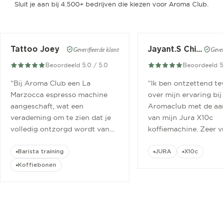
Sluit je aan bij 4.500+ bedrijven die kiezen voor Aroma Club.
Tattoo Joey
Jayant.S Chitaroe
Geverifieerde klant
Gever
Beoordeeld 5.0 / 5.0
Beoordeeld 5
“
Bij Aroma Club een La
“
Ik ben ontzettend t
Marzocca espresso machine
over mijn ervaring bij
aangeschaft, wat een
Aromaclub met de aa
verademing om te zien dat je
van mijn Jura X10c
volledig ontzorgd wordt van
koffiemachine. Zeer v
aanschaf tot aan barista
ontvangen.
”
cursus.
”
Barista training
JURA
X10c
Koffiebonen