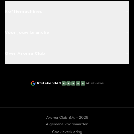
Koffiemachines
Voor jouw branche
Over Aroma Club
Uitstekend
4.9
341
reviews
★
★
★
★
★
Aroma Club B.V. - 2026
Algemene voorwaarden
Cookieverklaring