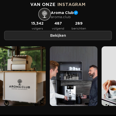
VAN ONZE
INSTAGRAM
Aroma Club
aroma.club
15,342
487
289
volgers
volgend
berichten
Bekijken