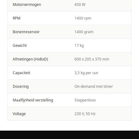
Motorvermogen
450 W
RPM
1400 rpm
Bonenreservoir
1400 gram
Gewicht
17 kg
Afmetingen (HxBxD)
600 x 205 x 370 mm
Capaciteit
3,5 kg per uur
Dosering
On-demand met timer
Maalfijnheid verstelling
Stappenloos
Voltage
230 V, 50 Hz