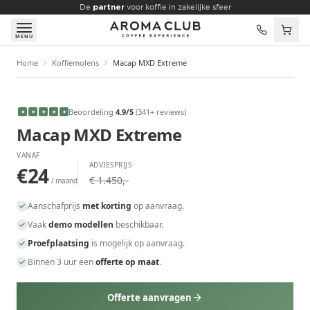
Skip to main content
De
partner
voor koffie in zakelijke sfeer
MENU
Home
Koffiemolens
Macap MXD Extreme
VANAF
€24
/maand
Beoordeling
4.9
/5
(
341
+ reviews
)
★
★
★
★
★
Macap MXD Extreme
VANAF
ADVIESPRIJS
€24
€ 1.450,-
/ maand
Aanschafprijs
met korting
op aanvraag.
Vaak
demo modellen
beschikbaar.
Proefplaatsing
is mogelijk op aanvraag.
Binnen 3 uur een
offerte op maat
.
Offerte aanvragen