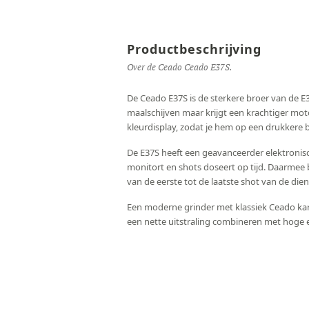
Productbeschrijving
Over de Ceado Ceado E37S.
De Ceado E37S is de sterkere broer van de E3
maalschijven maar krijgt een krachtiger mo
kleurdisplay, zodat je hem op een drukkere b
De E37S heeft een geavanceerder elektroni
monitort en shots doseert op tijd. Daarmee bli
van de eerste tot de laatste shot van de dien
Een moderne grinder met klassiek Ceado kar
een nette uitstraling combineren met hoge ei