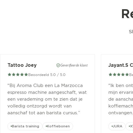
R
S
Tattoo Joey
Jayant.S 
Geverifieerde klant
Beoordeeld 5.0 / 5.0
Be
“
Bij Aroma Club een La Marzocca
“
Ik ben on
espresso machine aangeschaft, wat
mijn ervar
een verademing om te zien dat je
de aanscha
volledig ontzorgd wordt van
koffiemachi
aanschaf tot aan barista cursus.
”
ontvangen
Barista training
Koffiebonen
JURA
X