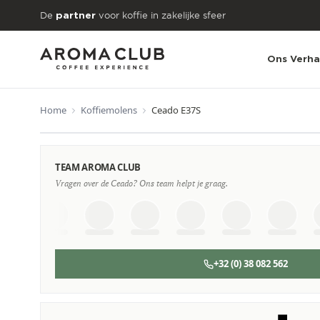
Skip to main content
De
voor koffie in zakelijke sfeer
partner
Ons Verha
Home
Koffiemolens
Ceado E37S
VANAF
€28
TEAM AROMA CLUB
/maand
Vragen over de Ceado? Ons team helpt je graag.
+32 (0) 38 082 562