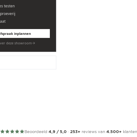
es testen
eproeverij
aat
fspraak inplannen
ver deze showroom
Beoordeeld
·
reviews van
klante
4,9 / 5,0
253+
4.500+