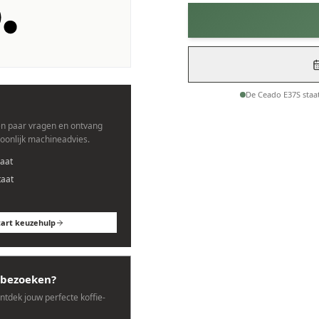
es.
De Ceado E37S staa
n paar vragen en ontvang
soonlijk machineadvies.
aat
taat
tart keuzehulp
bezoeken?
ontdek jouw perfecte koffie-