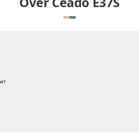
Over Ceado E37S
at?