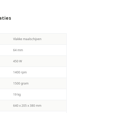
aties
Vlakke maalschijven
64 mm
450 W
1400 rpm
1500 gram
19 kg
640 x 205 x 380 mm