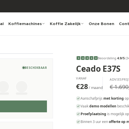
al
Koffiemachines
Koffie Zakelijk
Onze Bonen
Cont
Beoordeling
4.9
/5
(
3
★
★
★
★
★
Ceado E37S
BESCHIKBAAR
VANAF
ADVIESPRIJ
€28
€ 1.690
/ maand
Aanschafprijs
met korting
op
Vaak
demo modellen
beschik
Proefplaatsing
is mogelijk o
Binnen 3 uur een
offerte op 