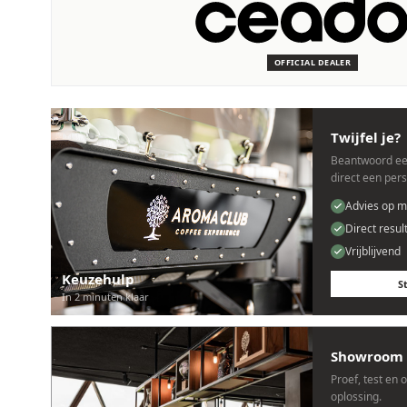
SERVICE & ONDERHOUD
Wij staan voor je klaar
Deskundige monteurs die verstand hebben van Ceado machin
OFFICIAL DEALER
Persoonlijk, snel en zonder gedoe.
Twijfel je?
Beantwoord ee
direct een per
Advies op m
Direct resul
Vrijblijvend
Keuzehulp
S
In 2 minuten klaar
Showroom 
Proef, test en 
oplossing.