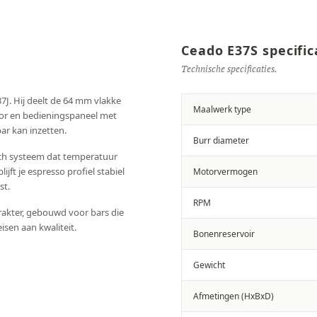
Ceado E37S specific
Technische specificaties.
7J. Hij deelt de 64 mm vlakke
Maalwerk type
tor en bedieningspaneel met
ar kan inzetten.
Burr diameter
sch systeem dat temperatuur
jft je espresso profiel stabiel
Motorvermogen
st.
RPM
akter, gebouwd voor bars die
sen aan kwaliteit.
Bonenreservoir
Gewicht
Afmetingen (HxBxD)