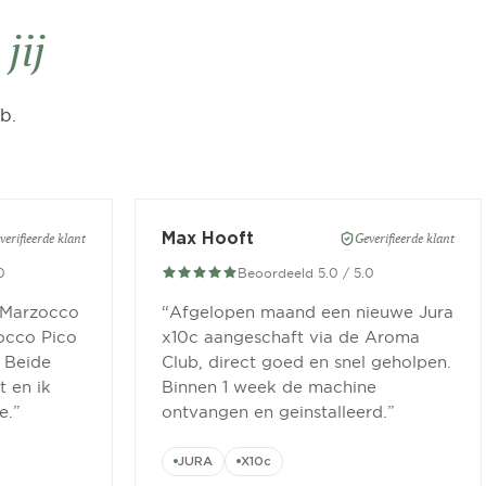
jij
b.
Max Hooft
verifieerde klant
Geverifieerde klant
0
Beoordeeld 5.0 / 5.0
 Marzocco
“
Afgelopen maand een nieuwe Jura
occo Pico
x10c aangeschaft via de Aroma
 Beide
Club, direct goed en snel geholpen.
 en ik
Binnen 1 week de machine
e.
”
ontvangen en geinstalleerd.
”
JURA
X10c