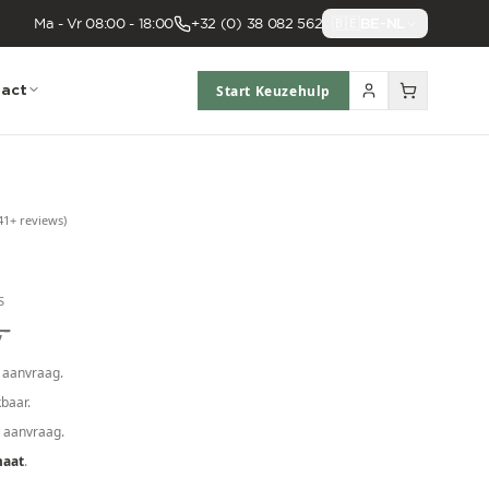
Ma - Vr 08:00 - 18:00
+32 (0) 38 082 562
🇧🇪
BE-NL
act
Start Keuzehulp
41
+ reviews
)
S
,-
 aanvraag.
baar.
p aanvraag.
maat
.