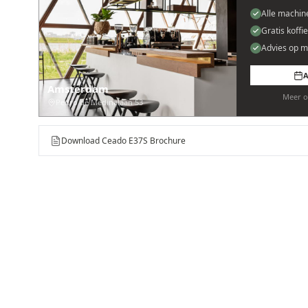
Alle machin
Gratis koffi
Advies op m
A
Amsterdam
Meer o
Pedro de Medinalaan 53
Download Ceado E37S Brochure