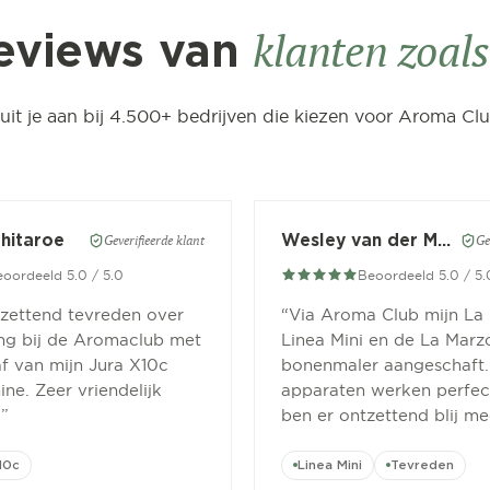
klanten zoals 
eviews van
luit je aan bij 4.500+ bedrijven die kiezen voor Aroma Clu
Chitaroe
Wesley van der Meer
Geverifieerde klant
Ge
oordeeld 5.0 / 5.0
Beoordeeld 5.0 / 5.
tzettend tevreden over
“
Via Aroma Club mijn La
ing bij de Aromaclub met
Linea Mini en de La Marz
f van mijn Jura X10c
bonenmaler aangeschaft.
ne. Zeer vriendelijk
apparaten werken perfect
.
”
ben er ontzettend blij me
10c
Linea Mini
Tevreden