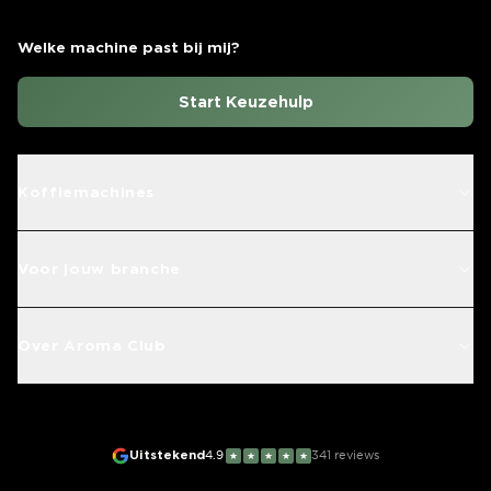
Welke machine past bij mij?
Start Keuzehulp
Koffiemachines
Voor jouw branche
Over Aroma Club
Uitstekend
4.9
341
reviews
★
★
★
★
★