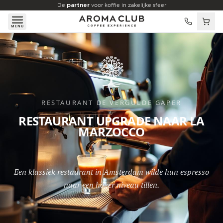
Skip to main content
De
partner
voor koffie in zakelijke sfeer
MENU
RESTAURANT DE VERGULDE GAPER
RESTAURANT UPGRADE NAAR LA
MARZOCCO
Een klassiek restaurant in Amsterdam wilde hun espresso
naar een hoger niveau tillen.